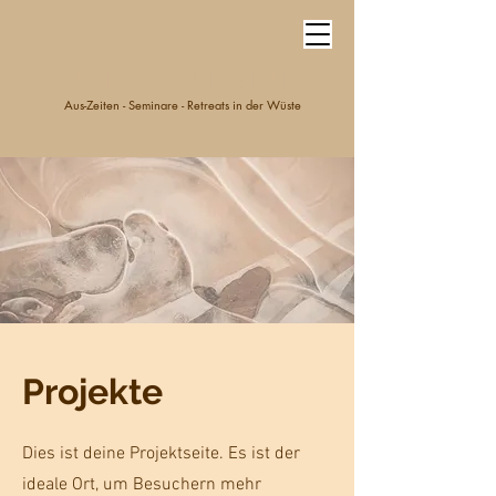
WÜSTENREISEN
Aus-Zeiten - Seminare - Retreats in der Wüste
Projekte
Dies ist deine Projektseite. Es ist der
ideale Ort, um Besuchern mehr