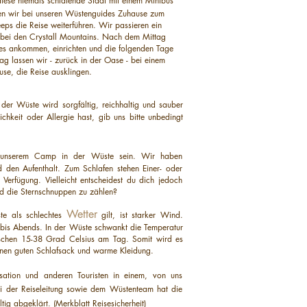
diese niemals schlafende Stadt mit einem Minibus
den wir bei unseren Wüstenguides Zuhause zum
eps die Reise weiterführen. Wir passieren ein
bei den Crystall Mountains. Nach dem Mittag
es ankommen, einrichten und die folgenden Tage
g lassen wir - zurück in der Oase - bei einem
se, die Reise ausklingen.
 der Wüste wird sorgfältig, reichhaltig und sauber
lichkeit oder Allergie hast, gib uns bitte unbedingt
 unserem Camp in der Wüste sein. Wir haben
 den Aufenthalt. Zum Schlafen stehen Einer- oder
erfügung. Vielleicht entscheidest du dich jedoch
nd die Sternschnuppen zu zählen?
Wetter
te als schlechtes
gilt, ist starker Wind.
 bis Abends. In der Wüste schwankt die Temperatur
schen 15-38 Grad Celsius am Tag. Somit wird es
inen guten Schlafsack und warme Kleidung.
isation und anderen Touristen in einem, von uns
ei der Reiseleitung sowie dem Wüstenteam hat die
ältig abgeklärt.
(Merkblatt Reisesicherheit)