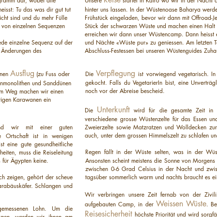
gramm dar, wobei alle
Unsere
startet in Kairo wo wir in der Nacht 
isst: Tu das was dir gut tut
hinter uns lassen. In der Wüstenoase Baharya wer
cht sind und du mehr Fülle
Frühstück eingeladen, bevor wir dann mit Offroad-Je
t von einzelnen Sequenzen
Stück der schwarzen Wüste und machen einen Halt 
erreichen wir dann unser Wüstencamp. Dann heisst 
ede einzelne Sequenz auf der
und Nächte «Wüste pur» zu geniessen. Am letzten Ta
. Änderungen des
Abschluss-Festessen bei unseren Wüstenguides Zuhau
Ausflug
Verpflegung
inen
(zu Fuss oder
Die
ist vorwiegend vegetarisch.
In
gekocht. Falls du VegetarierIn bist, eine Unverträg
einmonolithen und Sanddünen
noch vor der Abreise bescheid.
dem Weg machen wir einen
stigen Karawanen ein
Unterkunft
Die
wird für die gesamte Zeit in
verschiedene grosse Wüstenzelte für das Essen und
d wir mit einer guten
Zweierzelte sowie Matzratzen und Wolldecken zur V
auch, unter dem grossen Himmelszelt zu schlafen u
e Ortschaft ist in wenigen
st eine gute gesundheitliche
Regen fällt in der Wüste selten, was in der Wüs
heiten, muss die Reiseleitung
 für Ägypten keine.
Ansonsten scheint meistens die Sonne von Morgens
zwischen 0-6 Grad Celsius in der Nacht und zwi
ich zeigen, gehört der scheue
tagsüber sommerlich warm und nachts braucht es e
rabäuskäfer. Schlangen und
Wir verbringen unsere Zeit fernab von der Zivil
Weissen Wüste
aufgebauten Camp, in der
. B
ngemessenen Lohn. Um die
Reisesicherheit
höchste Priorität und wird sorgf
digen, werden wir ihnen am