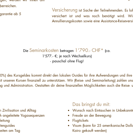
überreichen.
Versicherung
ist Sache der Teilnehmenden. Es loh
garantie ab 5
versichert ist und was noch benötigt wird. Wi
Annullierungskosten sowie eine Assistance-Reisevers
Seminarkosten
1'790.- CHF*
Die
betragen
(ca.
1'577.- €; je nach Wechselkurs)
- pauschal ohne Flug!
0%) des Kursgeldes kommt direkt den lokalen Guides für ihre Aufwendungen und ihre Ar
mit unseren Kursen finanziell zu unterstützen. Wir (Reise- und Seminarleitung) zahlen 
g und Administration. Gestatten dir deine finanziellen Möglichkeiten auch die Reise- u
Das bringst du mit:
 Zivilisation und Alltag
Wunsch nach Eintauchen in Unbekannt
ch angeleitete Yogasequenzen
Freude an der Bewegung
leitung
Flugtickets
tenguides
Visum (kann für 25 amerikanische Dolla
zeiten am Tag
Kairo gekauft werden)