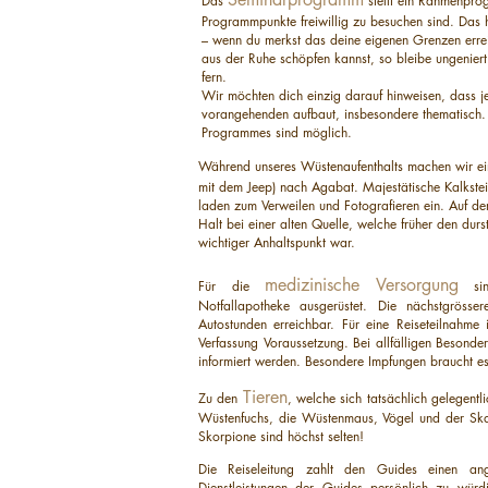
Das
stellt ein Rahmenpro
Programmpunkte freiwillig zu besuchen sind. Das he
– wenn du merkst das deine eigenen Grenzen errei
aus der Ruhe schöpfen kannst, so bleibe ungenier
fern.
Wir möchten dich einzig darauf hinweisen, dass j
vorangehenden aufbaut, insbesondere thematisch
Programmes sind möglich.
Während unseres Wüstenaufenthalts machen wir e
mit dem Jeep) nach Agabat. Majestätische Kalkst
laden zum Verweilen und Fotografieren ein. Auf 
Halt bei einer alten Quelle, welche früher den dur
wichtiger Anhaltspunkt war.
medizinische Versorgung
Für die
sin
Notfallapotheke ausgerüstet. Die nächstgrösser
Autostunden erreichbar. Für eine Reiseteilnahme i
Verfassung Voraussetzung. Bei allfälligen Besonder
informiert werden. Besondere Impfungen braucht es
Tieren
Zu den
, welche sich tatsächlich gelegentl
Wüstenfuchs, die Wüstenmaus, Vögel und der Ska
Skorpione sind höchst selten!
Die Reiseleitung zahlt den Guides einen a
Dienstleistungen der Guides persönlich zu wür