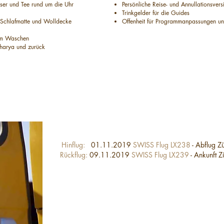
sser und Tee rund um die Uhr
Persönliche Reise- und Annullationsver
Trinkgelder für die Guides
, Schlafmatte und Wolldecke
Offenheit für Programmanpassungen un
um Waschen
aharya und zurück
Hinflug:
01.11.2019
SWISS Flug LX238
-
Abflug Z
Rückflug:
09.11.2019
SWISS Flug LX239
-
Ankunft Z