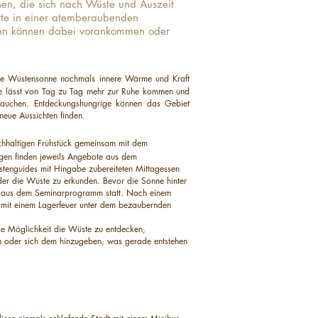
hen, die sich nach Wüste und Auszeit
te in einer atemberaubenden
en können dabei vorankommen oder
die Wüstensonne nochmals innere Wärme und Kraft
ste lässt von Tag zu Tag mehr zur Ruhe kommen und
ntauchen. Entdeckungshungrige können das Gebiet
 neue Aussichten finden.
eichhaltigen Frühstück gemeinsam mit dem
gen finden jeweils Angebote aus dem
enguides mit Hingabe zubereiteten Mittagessen
oder die Wüste zu erkunden. Bevor die Sonne hinter
e aus dem Seminarprogramm statt. Nach einem
mit einem Lagerfeuer unter dem bezaubernden
ie Möglichkeit die Wüste zu entdecken,
n oder sich dem hinzugeben, was gerade entstehen