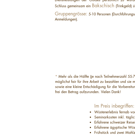
Bakschisch
Schluss gemeinsam ein
(Trinkgeld) 
Gruppengrösse:
5-10 Personen (Durchführungs
Anmeldungen).
*
Mehr als die Hälfte (je nach Teilnehmerzahl 55-7
möglichst fair für ihre Arbeit zu bezahlen und sie 
sowie eine kleine Entschädigung für die Vorbereitun
frei den Betrag aufzurunden. Vielen Dank!
Im Preis inbegriffen:
Wüstenerlebnis fernab von
Seminarkosten inkl. tägli
Erfahrene schweizer Reise
Erfahrene ägyptische Wüs
Frühstück und zwei Mahl