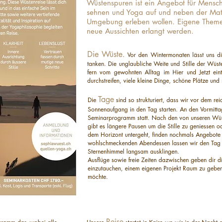
Wüstenspuren ist ein Angebot für Mensc
sehnen und Yoga auf und neben der Mat
Umgebung erleben wollen. Eigene Them
neue Aussichten erlangt werden.
Die Wüste.
Vor den Wintermonaten lässt uns 
tanken. Die unglaubliche Weite und Stille der Wü
fern vom gewohnten Alltag im Hier und Jetzt ei
durchstreifen, viele kleine Dinge, schöne Plätze und
Tage
Die
sind so strukturiert, dass wir vor dem r
Sonnenaufgang in den Tag starten. An den Vormitta
Seminarprogramm statt. Nach den von unseren Wüst
gibt es längere Pausen um die Stille zu geniessen 
dem Horizont untergeht, finden nochmals Angebot
wohlschmeckenden Abendessen lassen wir den Tag 
Sternenhimmel langsam ausklingen.
Ausflüge sowie freie Zeiten dazwischen geben dir d
einzutauchen, einem eigenen Projekt Raum zu gebe
möchte.
Reise