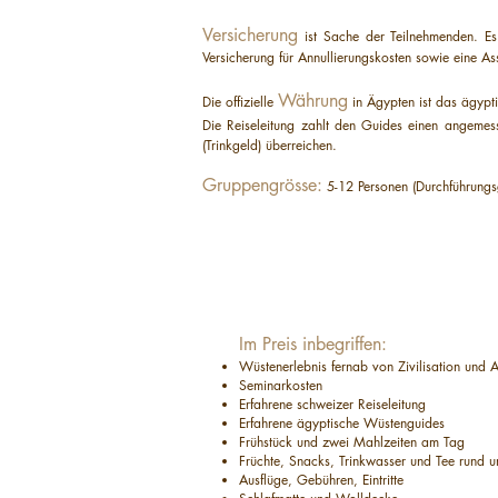
Versicherung
ist Sache der Teilnehmenden. Es 
Versicherung für Annullierungskosten sowie eine As
Währung
Die offizielle
in Ägypten ist das ägypti
Die Reiseleitung zahlt den Guides einen angeme
(Trinkgeld) überreichen.
Gruppengrösse:
5-12 Personen (Durchführungs
Im Preis inbegriffen:
Wüstenerlebnis fernab von Zivilisation und A
Seminarkosten
Erfahrene schweizer Reiseleitung
Erfahrene ägyptische Wüstenguides
Frühstück und zwei Mahlzeiten am Tag
Früchte, Snacks, Trinkwasser und Tee rund 
Ausflüge, Gebühren, Eintritte