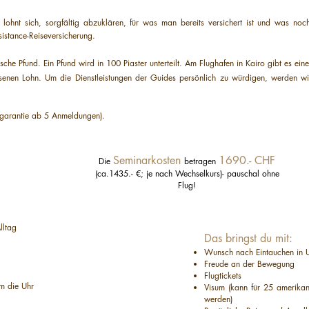
lohnt sich, sorgfältig abzuklären, für was man bereits versichert ist und was n
sistance-Reiseversicherung.
sche Pfund. Ein Pfund wird in 100 Piaster unterteilt. Am Flughafen in Kairo gibt es ei
ssenen Lohn. Um die Dienstleistungen der Guides persönlich zu würdigen, werden 
garantie ab 5 Anmeldungen).
Seminarkosten
1690.- CHF
Die
betragen
(ca.1435.- €; je nach Wechselkurs)
- pauschal ohne
Flug!
lltag
Das bringst du mit:
Wunsch nach Eintauchen in 
Freude an der Bewegung
Flugtickets
um die Uhr
Visum (kann für 25 amerikan
werden)