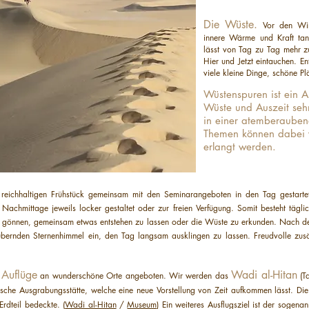
Die Wüste.
Vor den Win
innere Wärme und Kraft tan
lässt von Tag zu Tag mehr 
Hier und Jetzt eintauchen. E
viele kleine Dinge, schöne Pl
Wüstenspuren ist ein A
Wüste und Auszeit seh
in einer atemberaube
Themen können dabei 
erlangt werden.
m reichhaltigen Frühstück gemeinsam mit den Seminarangeboten in den Tag gestar
 Nachmittage jeweils locker gestaltet oder zur freien Verfügung.
Somit besteht tägli
önnen, gemeinsam etwas entstehen zu lassen oder die Wüste zu erkunden.
Nach de
bernden Sternenhimmel ein, den Tag langsam ausklingen zu lassen. Freudvolle zus
Auflüge
Wadi al-Hitan
e
an wunderschöne Orte angeboten. Wir werden das
(T
ische Ausgrabungsstätte, welche eine neue Vorstellung von Zeit aufkommen lässt. Die
rdteil bedeckte. (
Wadi al-Hitan
/
Museum
)
Ein weiteres Ausflugsziel ist der sogena