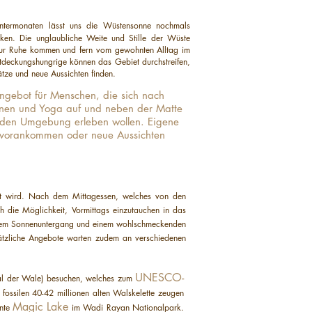
termonaten lässt uns die Wüstensonne nochmals
ken. Die unglaubliche Weite und Stille der Wüste
zur Ruhe kommen und fern vom gewohnten Alltag im
ntdeckungshungrige können das Gebiet durchstreifen,
ätze und neue Aussichten finden.
ngebot für Menschen, die sich nach
nen und Yoga auf und neben der Matte
nden Umgebung erleben wollen. Eigene
vorankommen oder neue Aussichten
tet wird. Nach dem Mittagessen, welches von den
ch die Möglichkeit, Vormittags einzutauchen in das
m Sonnenuntergang und einem wohlschmeckenden
ätzliche Angebote warten zudem an verschiedenen
UNESCO-
al der Wale) besuchen, welches zum
 fossilen 40-42 millionen alten Walskelette zeugen
Magic Lake
nnte
im Wadi Rayan Nationalpark.