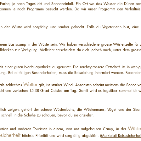
Farbe, je nach Tageslicht und Sonneneinfall. Ein Ort wo das Wasser die Dünen ber
önnen je nach Programm besucht werden. Da wir unser Programm den Verhältnis
In der Wüste wird sorgfältig und sauber gekocht. Falls du VegetarierIn bist, eine U
serem Basiscamp in der Wüste sein. Wir haben verschiedene grosse Wüstenzelte für 
ldecken zur Verfügung. Vielleicht entscheidest du dich jedoch auch, unter dem gross
it einer guten Notfallapotheke ausgerüstet. Die nächstgrössere Ortschaft ist in weni
zung. Bei allfälligen Besonderheiten, muss die Reiseleitung informiert werden. Besonde
Wetter
 als schlechtes
gilt, ist starker Wind. Ansonsten scheint meistens die Sonne
cht und zwischen 15-38 Grad Celsius am Tag. Somit wird es tagsüber sommerlich w
entlich zeigen, gehört der scheue Wüstenfuchs, die Wüstenmaus, Vögel und der Ska
ch schnell in die Schuhe zu schauen, bevor du sie anziehst.
Wüste
isation und anderen Touristen in einem, von uns aufgebauten Camp, in der
esicherheit
höchste Priorität und wird sorgfältig abgeklärt.
(Merkblatt Reisesicherheit