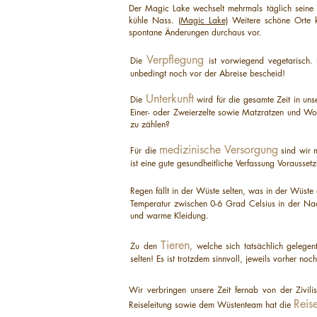
Der Magic Lake wechselt mehrmals täglich seine 
kühle Nass.
(Magic Lake)
Weitere schöne Orte k
spontane Änderungen durchaus vor.
Verpflegung
Die
ist vorwiegend vegetarisch.
unbedingt noch vor der Abreise bescheid!
Unterkunft
Die
wird für die gesamte Zeit in un
Einer- oder Zweierzelte sowie Matzratzen und Wol
zu zählen?
medizinische Versorgung
Für die
sind wir m
ist eine gute gesundheitliche Verfassung Vorausset
Regen fällt in der Wüste selten, was in der Wüste
Temperatur zwischen 0-6 Grad Celsius in der Na
und warme Kleidung.
Tieren
Zu den
, welche sich tatsächlich geleg
selten! Es ist trotzdem sinnvoll, jeweils vorher no
Wir verbringen unsere Zeit fernab von der Zivil
Reis
Reiseleitung sowie dem Wüstenteam hat die