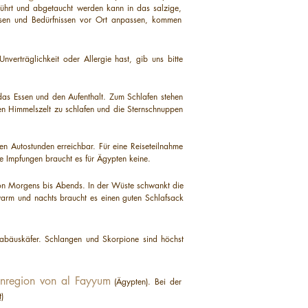
ührt und abgetaucht werden kann in das salzige,
sen und Bedürfnissen vor Ort anpassen, kommen
nverträglichkeit oder Allergie hast, gib uns bitte
das Essen und den Aufenthalt. Zum Schlafen stehen
en Himmelszelt zu schlafen und die Sternschnuppen
gen Autostunden erreichbar. Für eine Reiseteilnahme
re Impfungen braucht es für Ägypten keine.
 von Morgens bis Abends. In der Wüste schwankt die
arm und nachts braucht es einen guten Schlafsack
rabäuskäfer. Schlangen und Skorpione sind höchst
nregion von al Fayyum
(Ägypten). Bei der
)