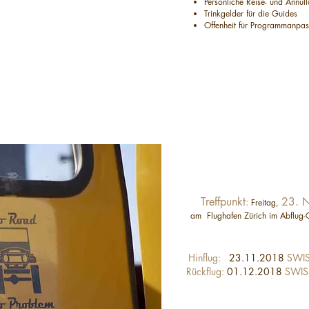
Persönliche Reise- und Annull
Trinkgelder für die Guides
Offenheit für Programmanpa
Treffpunkt
23. 
:
Freitag,
am Flug
hafen Zürich im Abflug-
Hinflug:
23.11.2018
SWIS
Rückflug:
01.12.2018
SWIS